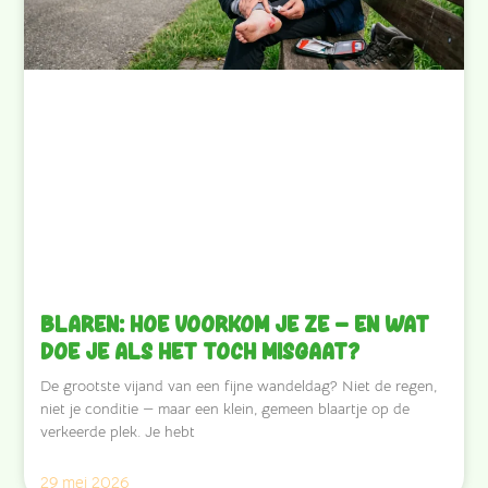
Blaren: hoe voorkom je ze — en wat
doe je als het toch misgaat?
De grootste vijand van een fijne wandeldag? Niet de regen,
niet je conditie — maar een klein, gemeen blaartje op de
verkeerde plek. Je hebt
29 mei 2026