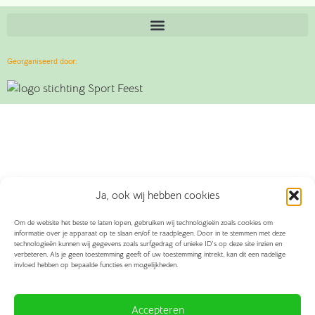
Georganiseerd door:
Ja, ook wij hebben cookies
Om de website het beste te laten lopen, gebruiken wij technologieën zoals cookies om
informatie over je apparaat op te slaan en/of te raadplegen. Door in te stemmen met deze
technologieën kunnen wij gegevens zoals surfgedrag of unieke ID's op deze site inzien en
verbeteren. Als je geen toestemming geeft of uw toestemming intrekt, kan dit een nadelige
invloed hebben op bepaalde functies en mogelijkheden.
Accepteren