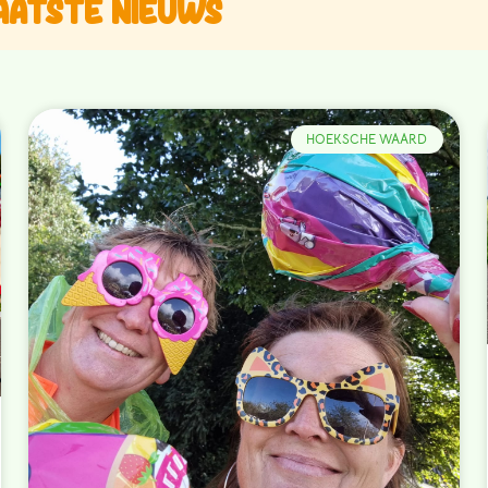
aatste nieuws
HOEKSCHE WAARD