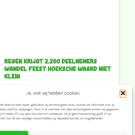
Regen krijgt 2.200 deelnemers
Wandel Feest Hoeksche Waard niet
klein
Maar liefst 2.200 wandelaars liepen op zaterdag 13
Ja, ook wij hebben cookies
september de vierde editie van Wandel Feest Hoeksche
Waard. De regen in de middag mocht de pret
et beste te laten lopen, gebruiken wij technologieën zoals cookies om informatie over je
slaan en/of te raadplegen. Door in te stemmen met deze technologieën kunnen wij gegevens
15 september 2025
g of unieke ID's op deze site inzien en verbeteren. Als je geen toestemming geeft of uw
rekt, kan dit een nadelige invloed hebben op bepaalde functies en mogelijkheden.