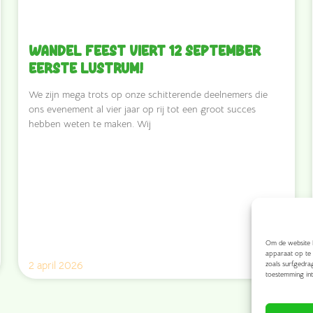
Wandel Feest viert 12 september
eerste lustrum!
We zijn mega trots op onze schitterende deelnemers die
ons evenement al vier jaar op rij tot een groot succes
hebben weten te maken. Wij
Om de website h
apparaat op te 
2 april 2026
zoals surfgedra
toestemming int