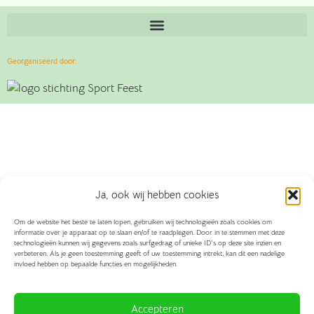
Georganiseerd door:
Ja, ook wij hebben cookies
Om de website het beste te laten lopen, gebruiken wij technologieën zoals cookies om
informatie over je apparaat op te slaan en/of te raadplegen. Door in te stemmen met deze
technologieën kunnen wij gegevens zoals surfgedrag of unieke ID's op deze site inzien en
verbeteren. Als je geen toestemming geeft of uw toestemming intrekt, kan dit een nadelige
invloed hebben op bepaalde functies en mogelijkheden.
Accepteren