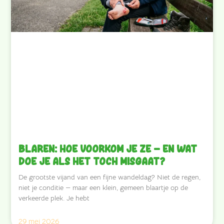
Blaren: hoe voorkom je ze — en wat
doe je als het toch misgaat?
De grootste vijand van een fijne wandeldag? Niet de regen,
niet je conditie — maar een klein, gemeen blaartje op de
verkeerde plek. Je hebt
29 mei 2026