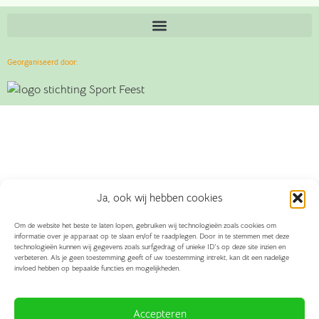
Georganiseerd door:
Ja, ook wij hebben cookies
Om de website het beste te laten lopen, gebruiken wij technologieën zoals cookies om
informatie over je apparaat op te slaan en/of te raadplegen. Door in te stemmen met deze
technologieën kunnen wij gegevens zoals surfgedrag of unieke ID's op deze site inzien en
verbeteren. Als je geen toestemming geeft of uw toestemming intrekt, kan dit een nadelige
invloed hebben op bepaalde functies en mogelijkheden.
Accepteren