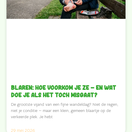
Blaren: hoe voorkom je ze — en wat
doe je als het toch misgaat?
De grootste vijand van een fijne wandeldag? Niet de regen,
niet je conditie — maar een klein, gemeen blaartje op de
verkeerde plek. Je hebt
29 mei 2026