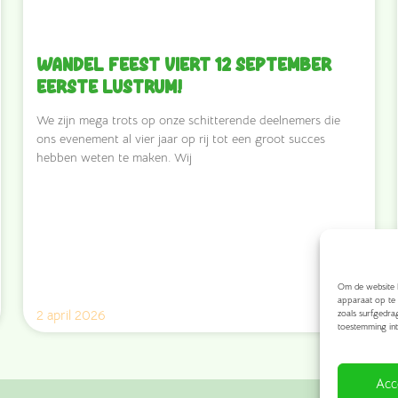
Wandel Feest viert 12 september
eerste lustrum!
We zijn mega trots op onze schitterende deelnemers die
ons evenement al vier jaar op rij tot een groot succes
hebben weten te maken. Wij
Om de website h
apparaat op te 
2 april 2026
zoals surfgedra
toestemming int
Acc
Georga