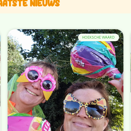
aatste nieuws
HOEKSCHE WAARD