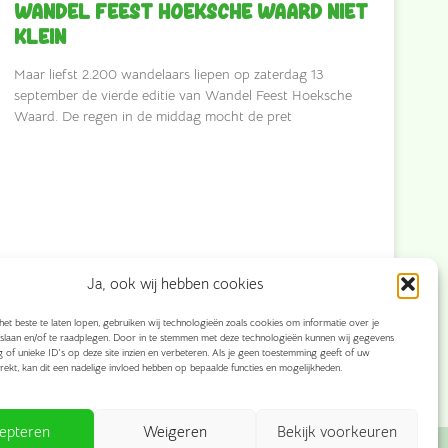
Wandel Feest Hoeksche Waard niet
klein
Maar liefst 2.200 wandelaars liepen op zaterdag 13
september de vierde editie van Wandel Feest Hoeksche
Waard. De regen in de middag mocht de pret
Ja, ook wij hebben cookies
et beste te laten lopen, gebruiken wij technologieën zoals cookies om informatie over je
slaan en/of te raadplegen. Door in te stemmen met deze technologieën kunnen wij gegevens
15 september 2025
g of unieke ID's op deze site inzien en verbeteren. Als je geen toestemming geeft of uw
rekt, kan dit een nadelige invloed hebben op bepaalde functies en mogelijkheden.
epteren
Weigeren
Bekijk voorkeuren
niseerd door: