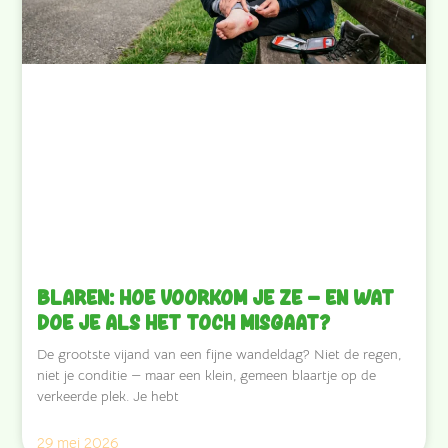
Blaren: hoe voorkom je ze — en wat
doe je als het toch misgaat?
De grootste vijand van een fijne wandeldag? Niet de regen,
niet je conditie — maar een klein, gemeen blaartje op de
verkeerde plek. Je hebt
29 mei 2026