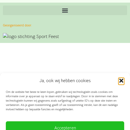
Georganiseerd door:
Ja, ook wij hebben cookies
Om de website het beste te laten lopen, gebruiken wij technologieën zoals cookies om
informatie over je apparaat op te slaan en/of te raadplegen. Door in te stemmen met deze
technologieën kunnen wij gegevens zoals surfgedrag of unieke ID's op deze site inzien en
verbeteren. Als je geen toestemming geeft of uw toestemming intrekt, kan dit een nadelige
invloed hebben op bepaalde functies en mogelijkheden.
Accepteren